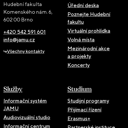
Hudební fakulta
Úřední deska
Komenského nám. 6,
Poznejte Hudební
602 00 Brno
fakultu
Virtuální prohlídka
+420 542 591 601
info@jamu.cz
Volná místa
Mezinárodní akce
Všechny kontakty
a projekty
Koncerty
Služby
Studium
Informační systém
Studijní programy
JAMU
Přijímací řízení
Audiovizuální studio
Erasmus+
Informační centrum
Partnerské instituce