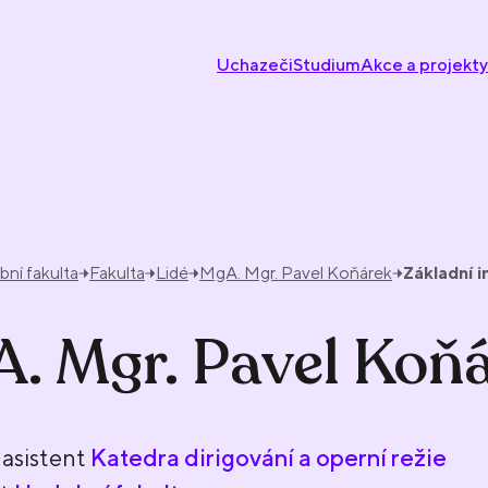
Uchazeči
Studium
Akce a projekty
ní fakulta
Fakulta
Lidé
MgA. Mgr. Pavel Koňárek
Základní 
. Mgr. Pavel Koň
asistent
Katedra dirigování a operní režie