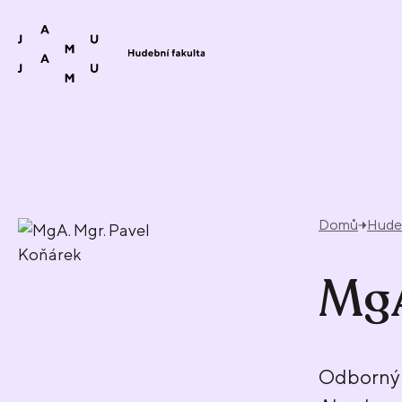
Přeskočit na obsah
Domů
Hudeb
MgA
Odborný 