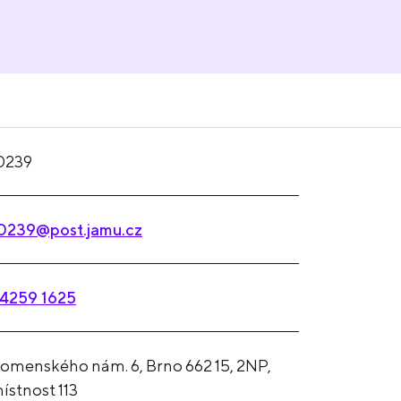
0239
0239@post.jamu.cz
4259 1625
omenského nám. 6, Brno 662 15, 2NP,
ístnost 113