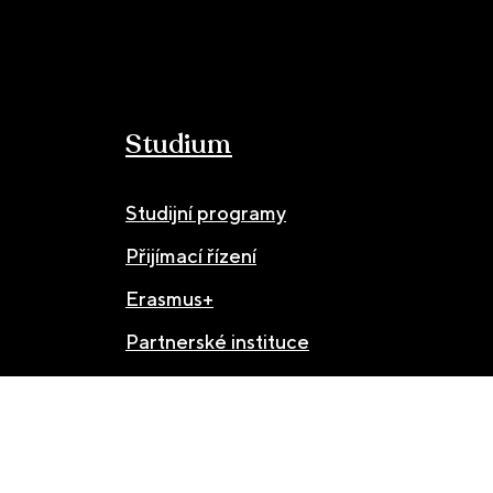
Studium
Studijní programy
Přijímací řízení
Erasmus+
Partnerské instituce
© JAMU 2026