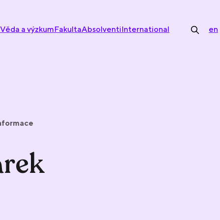
Věda a výzkum
Fakulta
Absolventi
International
en
informace
árek