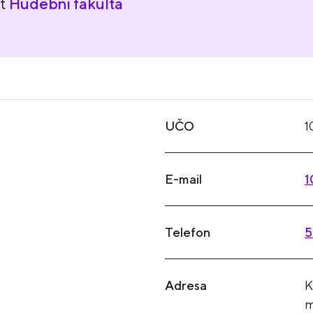
nt
Hudební fakulta
UČO
1
E-mail
1
Telefon
5
Adresa
K
m