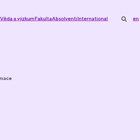
Věda a výzkum
Fakulta
Absolventi
International
en
rmace