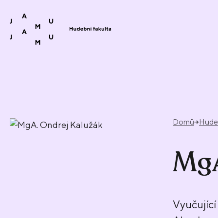
Přeskočit na obsah
Domů
Hudeb
MgA
Vyučující