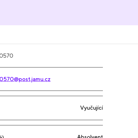
0570
0570@post.jamu.cz
Vyučující
Absolvent
é)