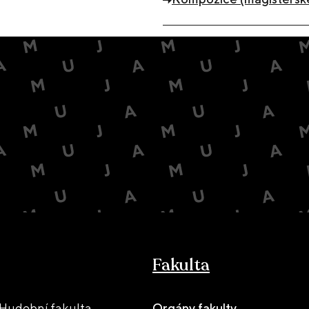
Fakulta
Hudební fakulta
Orgány fakulty