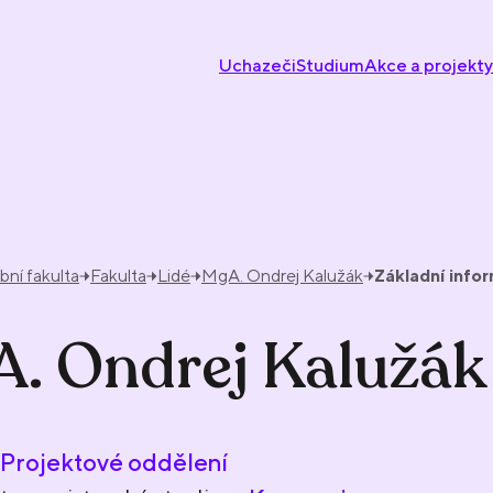
Uchazeči
Studium
Akce a projekty
ní fakulta
Fakulta
Lidé
MgA. Ondrej Kalužák
Základní info
. Ondrej Kalužák
Projektové oddělení