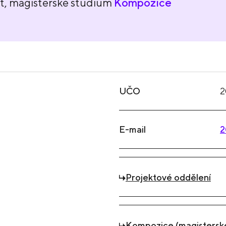
t, magisterské studium
Kompozice
UČO
2
E-mail
2
Projektové oddělení
Kompozice (magistersk