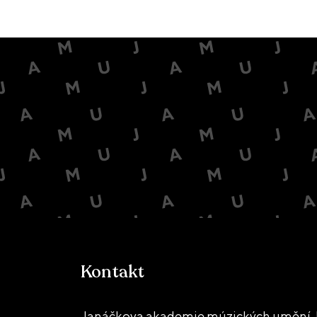
Kontakt
Janáčkova akademie múzických umění, 