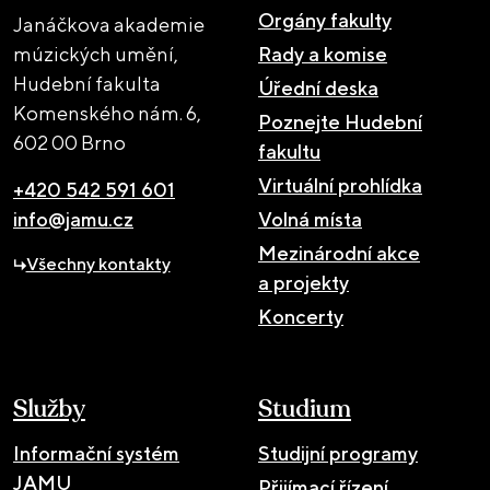
Orgány fakulty
Janáčkova akademie
múzických umění,
Rady a komise
Hudební fakulta
Úřední deska
Komenského nám. 6,
Poznejte Hudební
602 00 Brno
fakultu
Virtuální prohlídka
+420 542 591 601
info@jamu.cz
Volná místa
Mezinárodní akce
Všechny kontakty
a projekty
Koncerty
Služby
Studium
Informační systém
Studijní programy
JAMU
Přijímací řízení