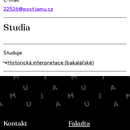
22526@post.jamu.cz
Studia
Studuje
Historická interpretace (bakalářské)
Kontakt
Fakulta