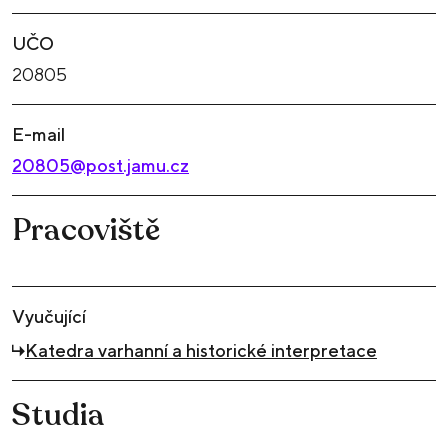
UČO
20805
E-mail
20805@post.jamu.cz
Pracoviště
Vyučující
Katedra varhanní a historické interpretace
Studia