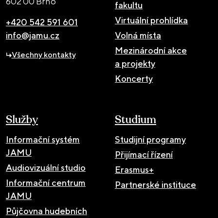
602 00 Brno
fakultu
Virtuální prohlídka
+420 542 591 601
info@jamu.cz
Volná místa
Mezinárodní akce
Všechny kontakty
a projekty
Koncerty
Služby
Studium
Informační systém
Studijní programy
JAMU
Přijímací řízení
Audiovizuální studio
Erasmus+
Informační centrum
Partnerské instituce
JAMU
Půjčovna hudebních