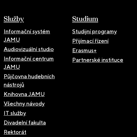
Služby
Studium
Informační systém
Studijní programy
JAMU
Přijímací řízení
Audiovizuální studio
Erasmus+
Informační centrum
Partnerské instituce
JAMU
Půjčovna hudebních
nástrojů
Knihovna JAMU
Všechny návody
IT služby
Divadelní fakulta
Rektorát