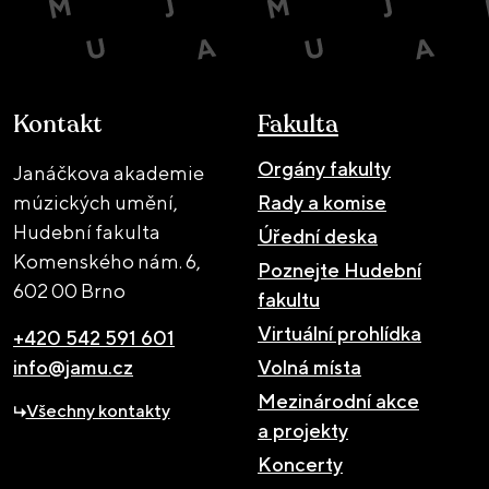
Kontakt
Fakulta
Orgány fakulty
Janáčkova akademie
múzických umění,
Rady a komise
Hudební fakulta
Úřední deska
Komenského nám. 6,
Poznejte Hudební
602 00 Brno
fakultu
Virtuální prohlídka
+420 542 591 601
info@jamu.cz
Volná místa
Mezinárodní akce
Všechny kontakty
a projekty
Koncerty