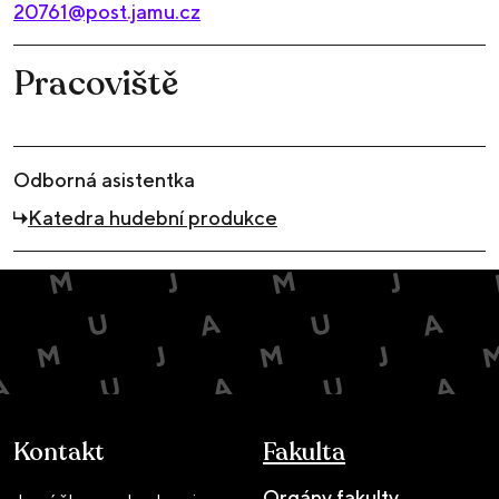
20761@post.jamu.cz
Pracoviště
Odborná asistentka
Katedra hudební produkce
Kontakt
Fakulta
Orgány fakulty