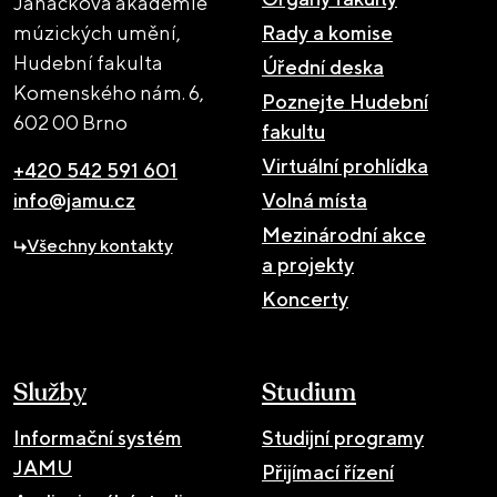
Janáčkova akademie
múzických umění,
Rady a komise
Hudební fakulta
Úřední deska
Komenského nám. 6,
Poznejte Hudební
602 00 Brno
fakultu
Virtuální prohlídka
+420 542 591 601
info@jamu.cz
Volná místa
Mezinárodní akce
Všechny kontakty
a projekty
Koncerty
Služby
Studium
Informační systém
Studijní programy
JAMU
Přijímací řízení