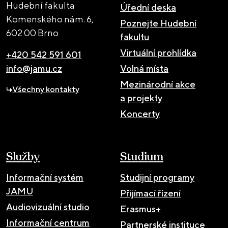
Hudební fakulta
Úřední deska
Komenského nám. 6,
Poznejte Hudební
602 00 Brno
fakultu
Virtuální prohlídka
+420 542 591 601
info@jamu.cz
Volná místa
Mezinárodní akce
Všechny kontakty
a projekty
Koncerty
Služby
Studium
Informační systém
Studijní programy
JAMU
Přijímací řízení
Audiovizuální studio
Erasmus+
Informační centrum
Partnerské instituce