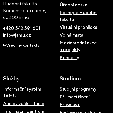
Hudební fakulta
Úřední deska
Komenského nám. 6,
Poznejte Hudební
602 00 Brno
fakultu
Virtuální prohlídka
+420 542 591 601
info@jamu.cz
Volná místa
Mezinárodní akce
Všechny kontakty
a projekty
Koncerty
Služby
Studium
Informační systém
Studijní programy
JAMU
Přijímací řízení
Audiovizuální studio
Erasmus+
Informační centrum
Partnerské instituce