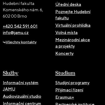
Hudební fakulta
Úřední deska
Komenského nám. 6,
Poznejte Hudební
602 00 Brno
fakultu
Virtuální prohlídka
+420 542 591 601
info@jamu.cz
Volná místa
Mezinárodní akce
Všechny kontakty
a projekty
Koncerty
Služby
Studium
Informační systém
Studijní programy
JAMU
Přijímací řízení
Audiovizuální studio
Erasmus+
Informační centrum
Partnerské instituce