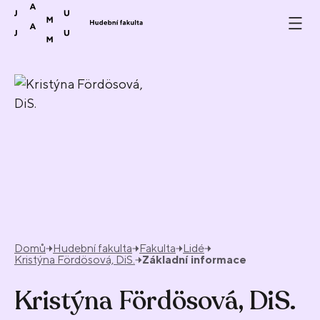
Přeskočit na obsah
Domů
Hudební fakulta
Fakulta
Lidé
Kristýna Fördösová, DiS.
Základní informace
Kristýna Fördösová, DiS.