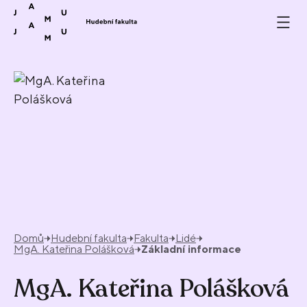
Přeskočit na obsah
Domů
Hudební fakulta
Fakulta
Lidé
MgA. Kateřina Polášková
Základní informace
MgA. Kateřina Polášková