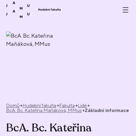
Přeskočit na obsah
Domů
Hudební fakulta
Fakulta
Lidé
BcA. Bc. Kateřina Maňáková, MMus
Základní informace
BcA. Bc. Kateřina