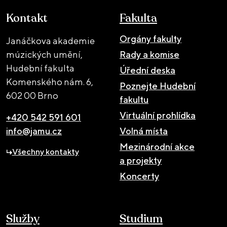
Kontakt
Fakulta
Orgány fakulty
Janáčkova akademie
múzických umění,
Rady a komise
Hudební fakulta
Úřední deska
Komenského nám. 6,
Poznejte Hudební
602 00 Brno
fakultu
Virtuální prohlídka
+420 542 591 601
info@jamu.cz
Volná místa
Mezinárodní akce
Všechny kontakty
a projekty
Koncerty
Služby
Studium