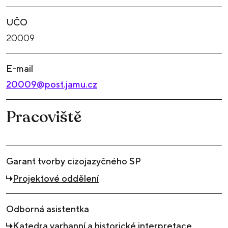
UČO
20009
E-mail
20009@post.jamu.cz
Pracoviště
Garant tvorby cizojazyčného SP
Projektové oddělení
Odborná asistentka
Katedra varhanní a historické interpretace