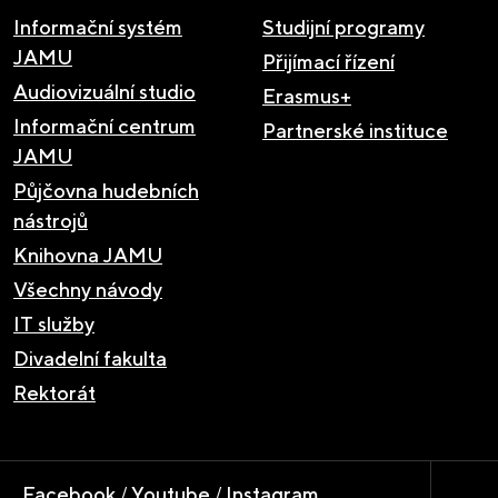
Informační systém
Studijní programy
JAMU
Přijímací řízení
Audiovizuální studio
Erasmus+
Informační centrum
Partnerské instituce
JAMU
Půjčovna hudebních
nástrojů
Knihovna JAMU
Všechny návody
IT služby
Divadelní fakulta
Rektorát
Facebook
/
Youtube
/
Instagram