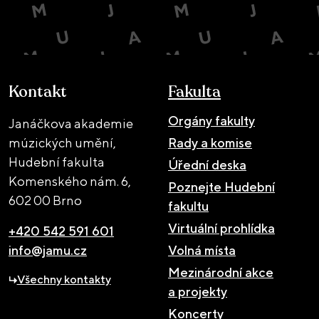
Kontakt
Fakulta
Orgány fakulty
Janáčkova akademie
múzických umění,
Rady a komise
Hudební fakulta
Úřední deska
Komenského nám. 6,
Poznejte Hudební
602 00 Brno
fakultu
Virtuální prohlídka
+420 542 591 601
info@jamu.cz
Volná místa
Mezinárodní akce
Všechny kontakty
a projekty
Koncerty