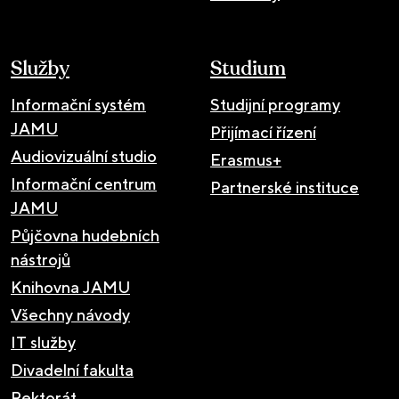
Služby
Studium
Informační systém
Studijní programy
JAMU
Přijímací řízení
Audiovizuální studio
Erasmus+
Informační centrum
Partnerské instituce
JAMU
Půjčovna hudebních
nástrojů
Knihovna JAMU
Všechny návody
IT služby
Divadelní fakulta
Rektorát