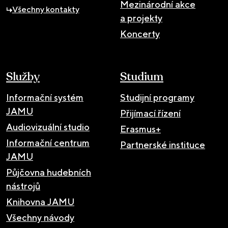
Mezinárodní akce
Všechny kontakty
a projekty
Koncerty
Služby
Studium
Informační systém
Studijní programy
JAMU
Přijímací řízení
Audiovizuální studio
Erasmus+
Informační centrum
Partnerské instituce
JAMU
Půjčovna hudebních
nástrojů
Knihovna JAMU
Všechny návody