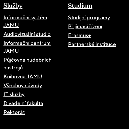
Služby
Studium
Informační systém
Studijní programy
JAMU
Přijímací řízení
Audiovizuální studio
Erasmus+
Informační centrum
Partnerské instituce
JAMU
Půjčovna hudebních
nástrojů
Knihovna JAMU
Všechny návody
IT služby
Divadelní fakulta
Rektorát