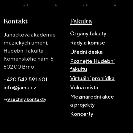
Kontakt
Fakulta
Orgány fakulty
Janáčkova akademie
múzických umění,
Rady a komise
Hudební fakulta
Úřední deska
Komenského nám. 6,
Poznejte Hudební
602 00 Brno
fakultu
Virtuální prohlídka
+420 542 591 601
info@jamu.cz
Volná místa
Mezinárodní akce
Všechny kontakty
a projekty
Koncerty