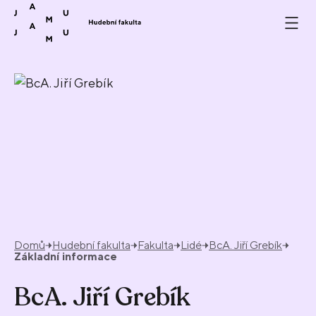
Přeskočit na obsah
Domů
Hudební fakulta
Fakulta
Lidé
BcA. Jiří Grebík
Základní informace
BcA. Jiří Grebík