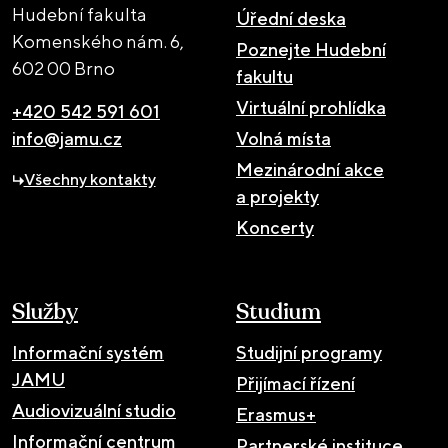
Hudební fakulta
Úřední deska
Komenského nám. 6,
Poznejte Hudební
602 00 Brno
fakultu
Virtuální prohlídka
+420 542 591 601
info@jamu.cz
Volná místa
Mezinárodní akce
Všechny kontakty
a projekty
Koncerty
Služby
Studium
Informační systém
Studijní programy
JAMU
Přijímací řízení
Audiovizuální studio
Erasmus+
Informační centrum
Partnerské instituce