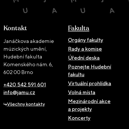
Kontakt
Fakulta
Orgány fakulty
Janáčkova akademie
múzických umění,
Rady a komise
Hudební fakulta
Úřední deska
Komenského nám. 6,
Poznejte Hudební
602 00 Brno
fakultu
Virtuální prohlídka
+420 542 591 601
info@jamu.cz
Volná místa
Mezinárodní akce
Všechny kontakty
a projekty
Koncerty