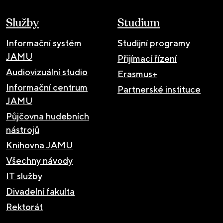
Služby
Studium
Informační systém
Studijní programy
JAMU
Přijímací řízení
Audiovizuální studio
Erasmus+
Informační centrum
Partnerské instituce
JAMU
Půjčovna hudebních
nástrojů
Knihovna JAMU
Všechny návody
IT služby
Divadelní fakulta
Rektorát