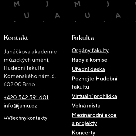
Kontakt
Fakulta
Orgány fakulty
Janáčkova akademie
múzických umění,
Rady a komise
Hudební fakulta
Úřední deska
Komenského nám. 6,
Poznejte Hudební
602 00 Brno
fakultu
Virtuální prohlídka
+420 542 591 601
info@jamu.cz
Volná místa
Mezinárodní akce
Všechny kontakty
a projekty
Koncerty