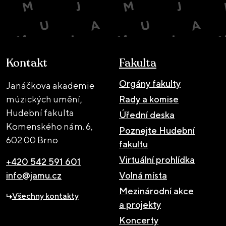
Kontakt
Fakulta
Orgány fakulty
Janáčkova akademie
múzických umění,
Rady a komise
Hudební fakulta
Úřední deska
Komenského nám. 6,
Poznejte Hudební
602 00 Brno
fakultu
Virtuální prohlídka
+420 542 591 601
info@jamu.cz
Volná místa
Mezinárodní akce
Všechny kontakty
a projekty
Koncerty