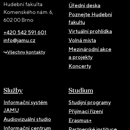
Hudební fakulta
Úřední deska
Komenského nám. 6,
Poznejte Hudební
602 00 Brno
fakultu
Virtuální prohlídka
+420 542 591 601
info@jamu.cz
Volná místa
Mezinárodní akce
Všechny kontakty
a projekty
Koncerty
Služby
Studium
Informační systém
Studijní programy
JAMU
Přijímací řízení
Audiovizuální studio
Erasmus+
Informační centrum
Partnerské instituce