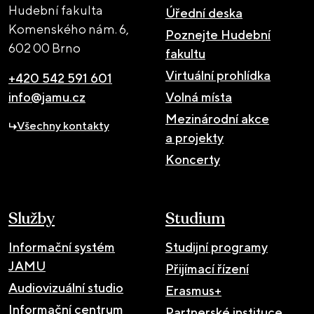
Hudební fakulta
Úřední deska
Komenského nám. 6,
Poznejte Hudební
602 00 Brno
fakultu
Virtuální prohlídka
+420 542 591 601
info@jamu.cz
Volná místa
Mezinárodní akce
Všechny kontakty
a projekty
Koncerty
Služby
Studium
Informační systém
Studijní programy
JAMU
Přijímací řízení
Audiovizuální studio
Erasmus+
Informační centrum
Partnerské instituce