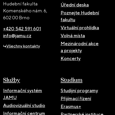
Hudební fakulta
Úřední deska
Komenského nám. 6,
Poznejte Hudební
602 00 Brno
fakultu
Virtuální prohlídka
+420 542 591 601
info@jamu.cz
Volná místa
Mezinárodní akce
Všechny kontakty
a projekty
Koncerty
Služby
Studium
Informační systém
Studijní programy
JAMU
Přijímací řízení
Audiovizuální studio
Erasmus+
Informační centrum
Partnerské instituce