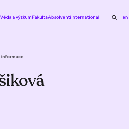
Věda a výzkum
Fakulta
Absolventi
International
en
í informace
šiková