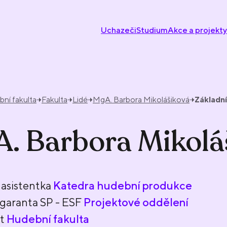
Uchazeči
Studium
Akce a projekty
ní fakulta
Fakulta
Lidé
MgA. Barbora Mikolášiková
Základn
. Barbora Mikolá
asistentka
Katedra hudební produkce
garanta SP - ESF
Projektové oddělení
nt
Hudební fakulta