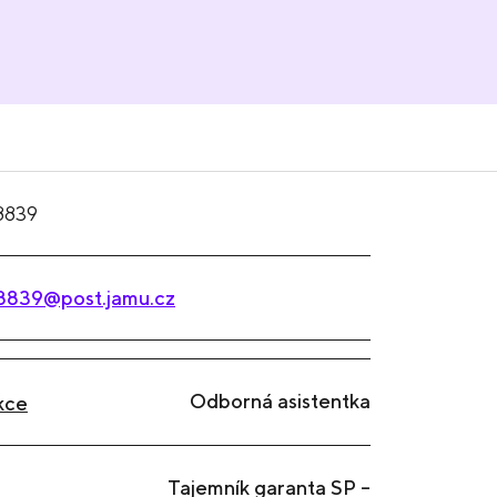
8839
8839@post.jamu.cz
Odborná asistentka
kce
Tajemník garanta SP –