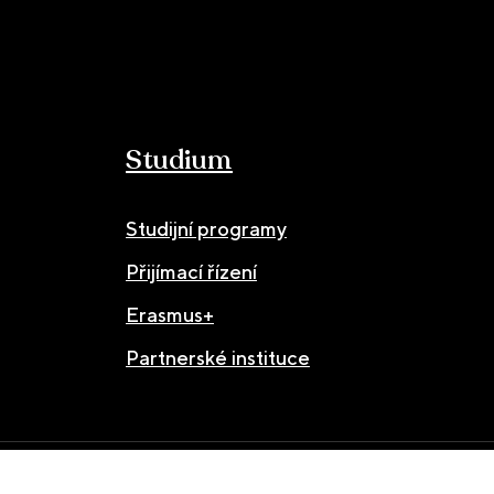
Studium
Studijní programy
Přijímací řízení
Erasmus+
Partnerské instituce