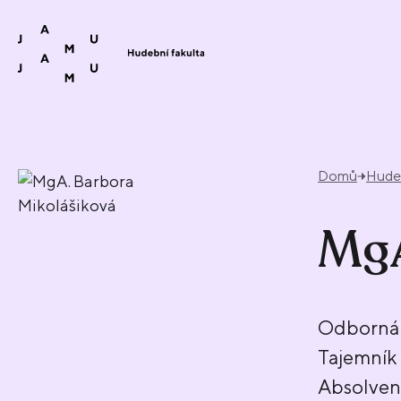
Přeskočit na obsah
Domů
Hudeb
MgA
Odborná 
Tajemník 
Absolve