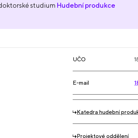
 doktorské studium
Hudební produkce
UČO
1
E-mail
1
Katedra hudební produ
Projektové oddělení