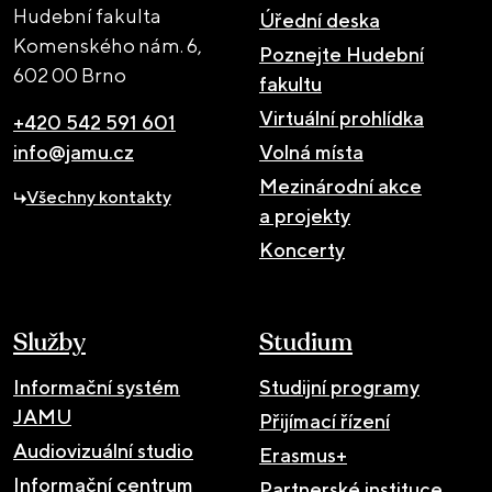
Hudební fakulta
Úřední deska
Komenského nám. 6,
Poznejte Hudební
602 00 Brno
fakultu
Virtuální prohlídka
+420 542 591 601
info@jamu.cz
Volná místa
Mezinárodní akce
Všechny kontakty
a projekty
Koncerty
Služby
Studium
Informační systém
Studijní programy
JAMU
Přijímací řízení
Audiovizuální studio
Erasmus+
Informační centrum
Partnerské instituce