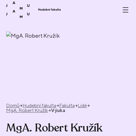
Přeskočit na obsah
Domů
Hudební fakulta
Fakulta
Lidé
MgA. Robert Kružík
Výuka
MgA. Robert Kružík