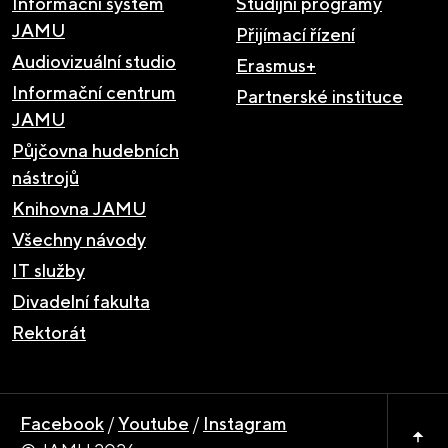
Informační systém
Studijní programy
JAMU
Přijímací řízení
Audiovizuální studio
Erasmus+
Informační centrum
Partnerské instituce
JAMU
Půjčovna hudebních
nástrojů
Knihovna JAMU
Všechny návody
IT služby
Divadelní fakulta
Rektorát
Facebook
/
Youtube
/
Instagram