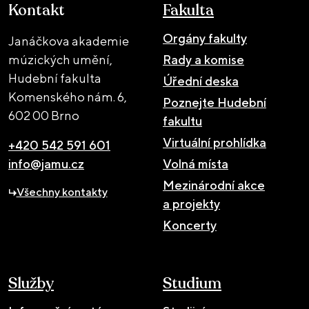
Kontakt
Fakulta
Orgány fakulty
Janáčkova akademie
múzických umění,
Rady a komise
Hudební fakulta
Úřední deska
Komenského nám. 6,
Poznejte Hudební
602 00 Brno
fakultu
Virtuální prohlídka
+420 542 591 601
info@jamu.cz
Volná místa
Mezinárodní akce
Všechny kontakty
a projekty
Koncerty
Služby
Studium