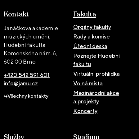
Kontakt
Fakulta
Orgány fakulty
Janáčkova akademie
múzických umění,
Rady a komise
Hudební fakulta
Úřední deska
Komenského nám. 6,
Poznejte Hudební
602 00 Brno
fakultu
Virtuální prohlídka
+420 542 591 601
info@jamu.cz
Volná místa
Mezinárodní akce
Všechny kontakty
a projekty
Koncerty
Služby
Studium