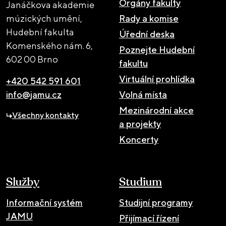
Orgány fakulty
Janáčkova akademie
múzických umění,
Rady a komise
Hudební fakulta
Úřední deska
Komenského nám. 6,
Poznejte Hudební
602 00 Brno
fakultu
Virtuální prohlídka
+420 542 591 601
info@jamu.cz
Volná místa
Mezinárodní akce
Všechny kontakty
a projekty
Koncerty
Služby
Studium
Informační systém
Studijní programy
JAMU
Přijímací řízení