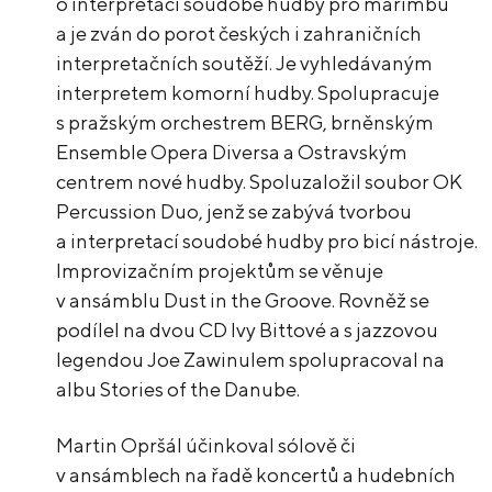
o interpretaci soudobé hudby pro marimbu
a je zván do porot českých i zahraničních
interpretačních soutěží. Je vyhledávaným
interpretem komorní hudby. Spolupracuje
s pražským orchestrem BERG, brněnským
Ensemble Opera Diversa a Ostravským
centrem nové hudby. Spoluzaložil soubor OK
Percussion Duo, jenž se zabývá tvorbou
a interpretací soudobé hudby pro bicí nástroje.
Improvizačním projektům se věnuje
v ansámblu Dust in the Groove. Rovněž se
podílel na dvou CD Ivy Bittové a s jazzovou
legendou Joe Zawinulem spolupracoval na
albu Stories of the Danube.
Martin Opršál účinkoval sólově či
v ansámblech na řadě koncertů a hudebních