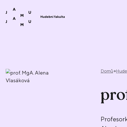
Přeskočit na obsah
Domů
Hudeb
pro
Profesor