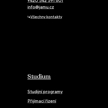
+420 542 591 601
info@jamu.cz
Všechny kontakty
Studium
Studijní programy
Přijímací řízení