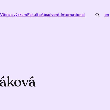
Věda a výzkum
Fakulta
Absolventi
International
en
sáková