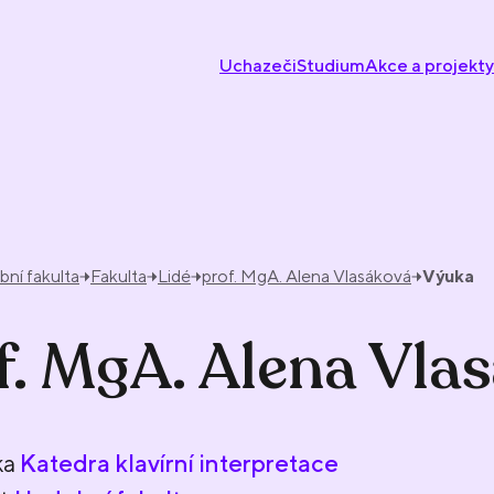
Uchazeči
Studium
Akce a projekty
ní fakulta
Fakulta
Lidé
prof. MgA. Alena Vlasáková
Výuka
f. MgA. Alena Vla
ka
Katedra klavírní interpretace