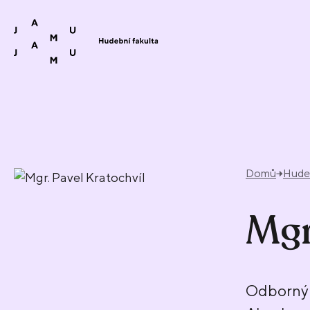
Přeskočit na obsah
Domů
Hudeb
Mgr
Odborný 