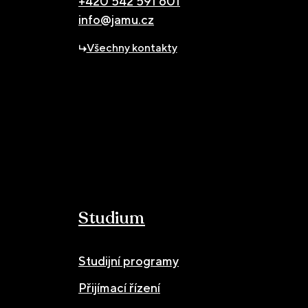
+420 542 591 601
info@jamu.cz
Všechny kontakty
Studium
Studijní programy
Přijímací řízení