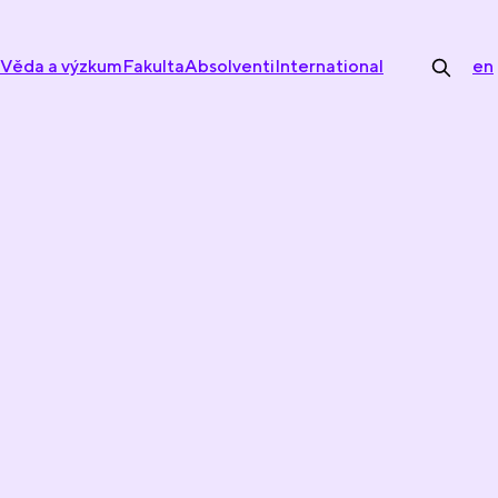
Věda a výzkum
Fakulta
Absolventi
International
en