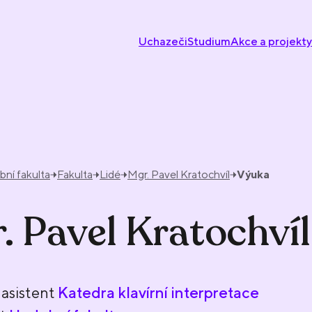
Uchazeči
Studium
Akce a projekty
ní fakulta
Fakulta
Lidé
Mgr. Pavel Kratochvíl
Výuka
. Pavel Kratochvíl
asistent
Katedra klavírní interpretace