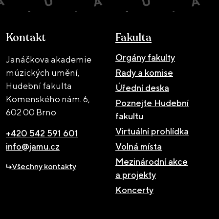
Kontakt
Fakulta
Orgány fakulty
Janáčkova akademie
múzických umění,
Rady a komise
Hudební fakulta
Úřední deska
Komenského nám. 6,
Poznejte Hudební
602 00 Brno
fakultu
Virtuální prohlídka
+420 542 591 601
info@jamu.cz
Volná místa
Mezinárodní akce
Všechny kontakty
a projekty
Koncerty