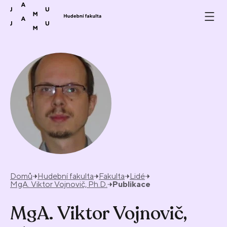
Přeskočit na obsah
Domů
Hudební fakulta
Fakulta
Lidé
MgA. Viktor Vojnovič, Ph.D.
Publikace
MgA. Viktor Vojnovič,