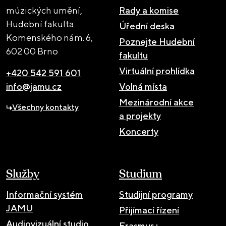
múzických umění,
Rady a komise
Hudební fakulta
Úřední deska
Komenského nám. 6,
Poznejte Hudební
602 00 Brno
fakultu
Virtuální prohlídka
+420 542 591 601
info@jamu.cz
Volná místa
Mezinárodní akce
Všechny kontakty
a projekty
Koncerty
Služby
Studium
Informační systém
Studijní programy
JAMU
Přijímací řízení
Audiovizuální studio
Erasmus+