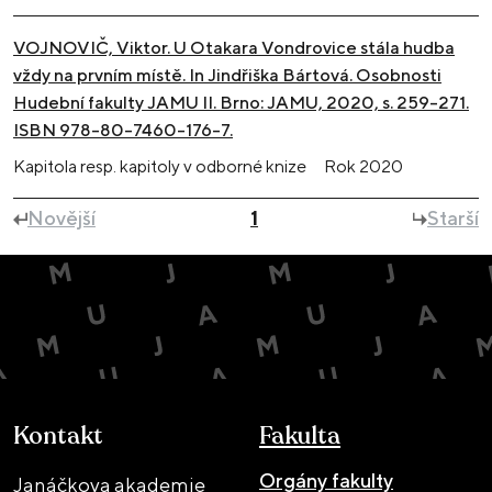
VOJNOVIČ, Viktor. U Otakara Vondrovice stála hudba
vždy na prvním místě. In Jindřiška Bártová. Osobnosti
Hudební fakulty JAMU II. Brno: JAMU, 2020, s. 259-271.
ISBN 978-80-7460-176-7.
Kapitola resp. kapitoly v odborné knize
Rok
2020
Novější
1
Starší
Kontakt
Fakulta
Orgány fakulty
Janáčkova akademie