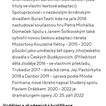
tituly ve vlastní textové adaptaci).
Spolupracoval i s nezávislým brněnským
divadlem BuranTeatr, kde na jaře 2014
nastudoval současnou hru Petra Michálka
Domeček. Spolu s Janem Šotkovským také
vytvořil novou českou adaptaci libreta
Mozartovy Kouzelné flétny. • 2015 – 2020
působil jako umělecký šéf opery Jihočeského
divadla v Českých Budějovicích. (Příležitost
dělá zloděje 2016 – ve vlastním překladu,
Trubadúr 2017 – divácká cena, Její Pastorkyňa
2018 a Dalibor 2019 – úprava podle Miloše
Formana; nové libreto napsal Studený spolu
Pavlem Drábkem. 2020 – 2022 je
dramaturgem opery JD. 25. září 2022
Vzdělání a akademická kvalifikace