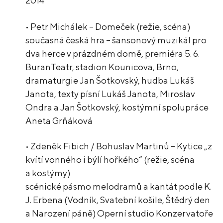
2014
• Petr Michálek – Domeček (režie, scéna)
současná česká hra – šansonový muzikál pro
dva herce v prázdném domě, premiéra 5. 6.
BuranTeatr, stadion Kounicova, Brno,
dramaturgie Jan Šotkovský, hudba Lukáš
Janota, texty písní Lukáš Janota, Miroslav
Ondra a Jan Šotkovský, kostýmní spolupráce
Aneta Grňáková
• Zdeněk Fibich / Bohuslav Martinů – Kytice „z
kvítí vonného i býlí hořkého“ (režie, scéna
a kostýmy)
scénické pásmo melodramů a kantát podle K.
J. Erbena (Vodník, Svatební košile, Štědrý den
a Narození páně) Operní studio Konzervatoře