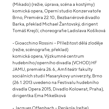
(Mikado) (režie, úprava, scéna a kostýmy)
komická opera, Operní studio Konzervatoře
Brno, Premiéra 22. 10., Bezbariérové divadlo
Barka, překlad Michael Žantovský, dirigent
Tomáš Krejčí, choreografie Ladislava Košíková
• Gioacchino Rossini – Příležitost dělá zloděje
(režie, scénografie, překlad)
komická opera, Výzkumné centrum
hudebního/operního divadla (VCHOD) HF
JAMU, premiéra 26. 6., Amfiteátr fakulty
sociálních studií Masarykovy univerzity, Brno
(26. 1. 2013 uvedeno na Festivalu hudebního
divadla Opera 2015, Divadlo Kolowrat, Praha),
dirigentka Ema Mikešková
• Jacques Offenbach – Perikola (režie)