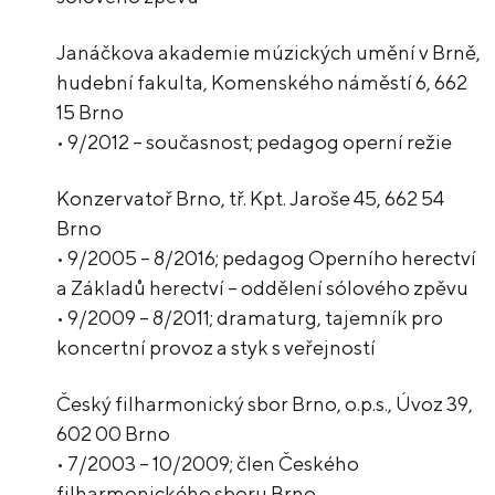
Janáčkova akademie múzických umění v Brně,
hudební fakulta, Komenského náměstí 6, 662
15 Brno
• 9/2012 – současnost; pedagog operní režie
Konzervatoř Brno, tř. Kpt. Jaroše 45, 662 54
Brno
• 9/2005 – 8/2016; pedagog Operního herectví
a Základů herectví – oddělení sólového zpěvu
• 9/2009 – 8/2011; dramaturg, tajemník pro
koncertní provoz a styk s veřejností
Český filharmonický sbor Brno, o.p.s., Úvoz 39,
602 00 Brno
• 7/2003 – 10/2009; člen Českého
filharmonického sboru Brno