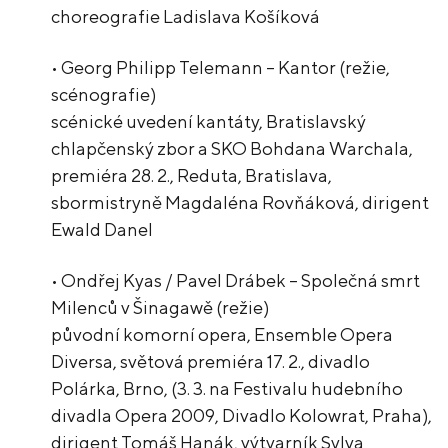
choreografie Ladislava Košíková
• Georg Philipp Telemann – Kantor (režie,
scénografie)
scénické uvedení kantáty, Bratislavský
chlapčenský zbor a SKO Bohdana Warchala,
premiéra 28. 2., Reduta, Bratislava,
sbormistryně Magdaléna Rovňáková, dirigent
Ewald Danel
• Ondřej Kyas / Pavel Drábek – Společná smrt
Milenců v Šinagawě (režie)
původní komorní opera, Ensemble Opera
Diversa, světová premiéra 17. 2., divadlo
Polárka, Brno, (3. 3. na Festivalu hudebního
divadla Opera 2009, Divadlo Kolowrat, Praha),
dirigent Tomáš Hanák, výtvarník Sylva