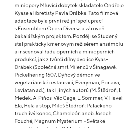
miniopery Mluvící dobytek skladatele Ondřeje
Kyase a libretisty Pavla Drábka. Tato filmová
adaptace byla první režijní spoluprací
s Ensemblem Opera Diversa a zároveň
bakalářským projektem. Později se Studený
stal prakticky kmenovým režisérem ansámblu
a inscenoval řadu operních a minioperních
produkcí, jak z tvůrčí dílny dvojice Kyas-
Drábek (Společná smrt Milenců v Šinagawě,
Pickelhering 1607, Dýňový démon ve
vegetariánské restauraci, Everyman, Ponava,
Leviatan ad.), tak i jiných autorů (M. Štědroň, I.
Medek, A. Piňos: Věc Cage, L. Sommer, V. Havel:
Ela, Hela a stop, Miloš Štědroň: Palackého
truchlivý konec, Chameleón aneb Joseph
Fouché, Magnum Mysterium – Světské