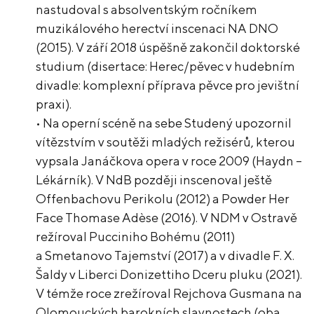
nastudoval s absolventským ročníkem
muzikálového herectví inscenaci NA DNO
(2015). V září 2018 úspěšně zakončil doktorské
studium (disertace: Herec/pěvec v hudebním
divadle: komplexní příprava pěvce pro jevištní
praxi).
• Na operní scéně na sebe Studený upozornil
vítězstvím v soutěži mladých režisérů, kterou
vypsala Janáčkova opera v roce 2009 (Haydn –
Lékárník). V NdB později inscenoval ještě
Offenbachovu Perikolu (2012) a Powder Her
Face Thomase Adèse (2016). V NDM v Ostravě
režíroval Pucciniho Bohému (2011)
a Smetanovo Tajemství (2017) a v divadle F. X.
Šaldy v Liberci Donizettiho Dceru pluku (2021).
V témže roce zrežíroval Rejchova Gusmana na
Olomouckých barokních slavnostech (oba