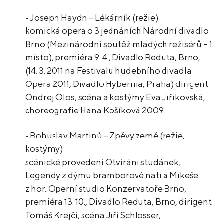
• Joseph Haydn – Lékárník (režie)
komická opera o 3 jednáních Národní divadlo
Brno (Mezinárodní soutěž mladých režisérů – 1.
místo), premiéra 9. 4., Divadlo Reduta, Brno,
(14. 3. 2011 na Festivalu hudebního divadla
Opera 2011, Divadlo Hybernia, Praha) dirigent
Ondrej Olos, scéna a kostýmy Eva Jiřikovská,
choreografie Hana Košíková 2009
• Bohuslav Martinů – Zpěvy země (režie,
kostýmy)
scénické provedení Otvírání studánek,
Legendy z dýmu bramborové nati a Mikeše
z hor, Operní studio Konzervatoře Brno,
premiéra 13. 10., Divadlo Reduta, Brno, dirigent
Tomáš Krejčí, scéna Jiří Schlosser,