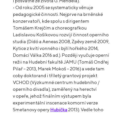
i posvátné ze života G. Mendela).
• Od roku 2005 se systematicky věnuje
pedagogické činnosti. Nejprve na brněnské
konzervatoři, kde spolu s dirigentem
Tomášem Krejčím a choreografkou
Ladislavou Košíkovou rozvíjí činnost operního
studia (Dídó a Aeneas 2008, Zpěvy země 2009,
Kytice z kvítí vonného i býlí hořkého 2014,
Domácí Válka 2016 ad.). Později vyučuje operní
režii na Hudební fakultě JAMU (Tomáš Ondřej
Pilař – 2013, Marek Mokoš – 2016) a vede tam
coby doktorand i tříletý grantový projekt
VCHOD (Výzkumné centrum hudebního /
operního divadla), zaměřený na herectví
v opeře, jehož finálním výstupem byla
experimentální inscenace komorní verze
Smetanovy opery
Hubička
2013). Vedle toho