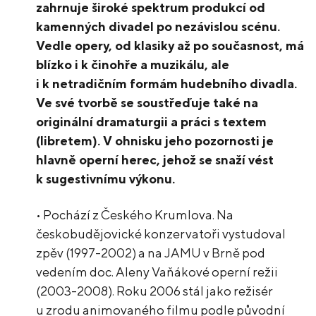
zahrnuje široké spektrum produkcí od
kamenných divadel po nezávislou scénu.
Vedle opery, od klasiky až po současnost, má
blízko i k činohře a muzikálu, ale
i k netradičním formám hudebního divadla.
Ve své tvorbě se soustřeďuje také na
originální dramaturgii a práci s textem
(libretem). V ohnisku jeho pozornosti je
hlavně operní herec, jehož se snaží vést
k sugestivnímu výkonu.
• Pochází z Českého Krumlova. Na
českobudějovické konzervatoři vystudoval
zpěv (1997-2002) a na JAMU v Brně pod
vedením doc. Aleny Vaňákové operní režii
(2003-2008). Roku 2006 stál jako režisér
u zrodu animovaného filmu podle původní