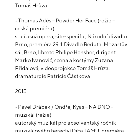
Tomáš Hrůza
• Thomas Adès – Powder Her Face (režie –
česká premiéra)
současná opera, site-specific, Národní divadlo
Brno, premiéra 29. 1. Divadlo Reduta, Mozartův
sál, Brno, libreto Philipe Hensher, dirigent
Marko Ivanović, scéna a kostýmy Zuzana
Přidalová, videoprojekce Tomáš Hrůza,
dramaturgie Patricie Částková
2015
• Pavel Drábek / Ondřej Kyas – NA DNO –
muzikál (režie)
autorský muzikál pro absolventský ročník
muzikálového herectví DiFa JAMU, premiéra