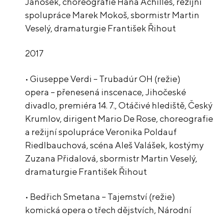
Janošek, choreografie Hana Achilles, režijní
spolupráce Marek Mokoš, sbormistr Martin
Veselý, dramaturgie František Řihout
2017
• Giuseppe Verdi – Trubadúr OH (režie)
opera – přenesená inscenace, Jihočeské
divadlo, premiéra 14. 7., Otáčivé hlediště, Český
Krumlov, dirigent Mario De Rose, choreografie
a režijní spolupráce Veronika Poldauf
Riedlbauchová, scéna Aleš Valášek, kostýmy
Zuzana Přidalová, sbormistr Martin Veselý,
dramaturgie František Řihout
• Bedřich Smetana – Tajemství (režie)
komická opera o třech dějstvích, Národní