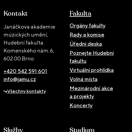
Kontakt
Fakulta
Orgány fakulty
Janáčkova akademie
múzických umění,
Rady a komise
Hudební fakulta
Úřední deska
Komenského nám. 6,
Poznejte Hudební
602 00 Brno
fakultu
Virtuální prohlídka
+420 542 591 601
info@jamu.cz
Volná místa
Mezinárodní akce
Všechny kontakty
a projekty
Koncerty
Služby
Studium