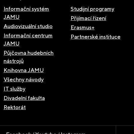
Informační systém
Studijní programy
JAMU
Přijímací řízení
Audiovizuální studio
Erasmus+
Informační centrum
Partnerské instituce
JAMU
Půjčovna hudebních
nástrojů
Knihovna JAMU
Všechny návody
IT služby
Divadelní fakulta
Rektorát