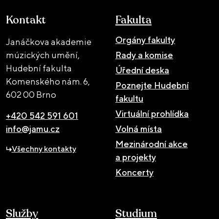
Kontakt
Fakulta
Orgány fakulty
Janáčkova akademie
múzických umění,
Rady a komise
Hudební fakulta
Úřední deska
Komenského nám. 6,
Poznejte Hudební
602 00 Brno
fakultu
Virtuální prohlídka
+420 542 591 601
info@jamu.cz
Volná místa
Mezinárodní akce
Všechny kontakty
a projekty
Koncerty
Služby
Studium