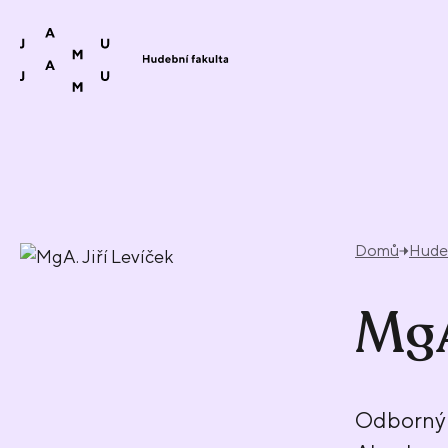
Přeskočit na obsah
Domů
Hudeb
MgA
Odborný 