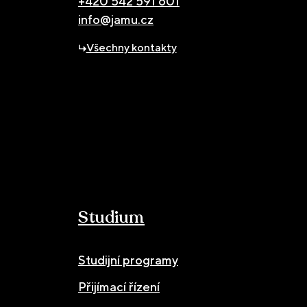
+420 542 591 601
info@jamu.cz
Všechny kontakty
Studium
Studijní programy
Přijímací řízení