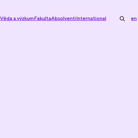
Věda a výzkum
Fakulta
Absolventi
International
en