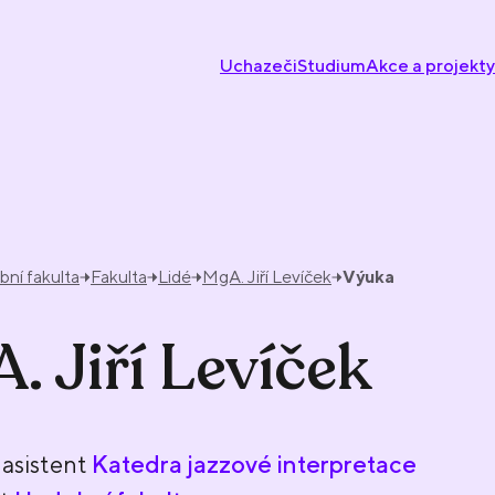
Uchazeči
Studium
Akce a projekty
ní fakulta
Fakulta
Lidé
MgA. Jiří Levíček
Výuka
. Jiří Levíček
asistent
Katedra jazzové interpretace