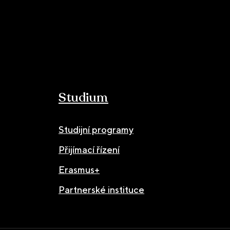
Studium
Studijní programy
Přijímací řízení
Erasmus+
Partnerské instituce