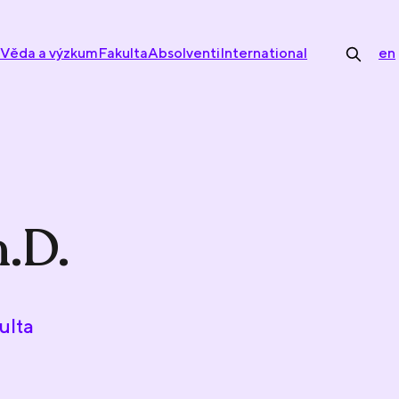
Věda a výzkum
Fakulta
Absolventi
International
en
.D.
ulta