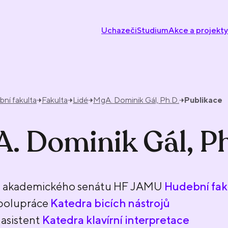
Uchazeči
Studium
Akce a projekty
ní fakulta
Fakulta
Lidé
MgA. Dominik Gál, Ph.D.
Publikace
. Dominik Gál, Ph
 akademického senátu HF JAMU
Hudební fak
spolupráce
Katedra bicích nástrojů
asistent
Katedra klavírní interpretace