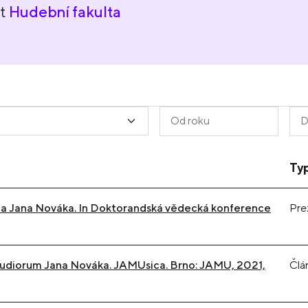
nt
Hudební fakulta
Ty
rba Jana Nováka. In Doktorandská vědecká konference
Pre
ipudiorum Jana Nováka. JAMUsica. Brno: JAMU, 2021,
Člá