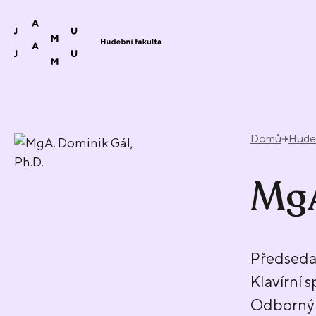
Přeskočit na obsah
Domů
Hudeb
MgA
Předseda
Klavírní 
Odborný 