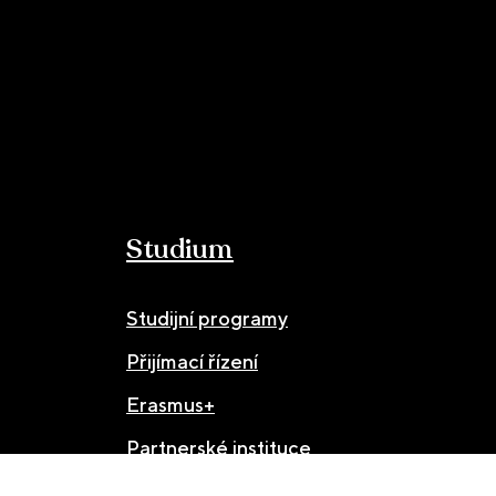
Studium
Studijní programy
Přijímací řízení
Erasmus+
Partnerské instituce