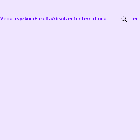
Věda a výzkum
Fakulta
Absolventi
International
en