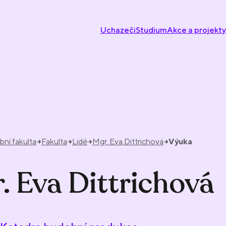
Uchazeči
Studium
Akce a projekty
ní fakulta
Fakulta
Lidé
Mgr. Eva Dittrichová
Výuka
. Eva Dittrichová