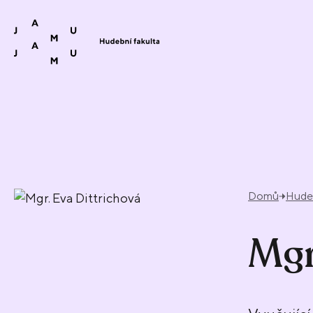
Přeskočit na obsah
Domů
Hudeb
Mgr