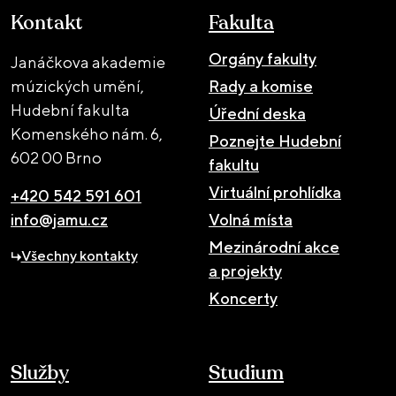
Kontakt
Fakulta
Orgány fakulty
Janáčkova akademie
múzických umění,
Rady a komise
Hudební fakulta
Úřední deska
Komenského nám. 6,
Poznejte Hudební
602 00 Brno
fakultu
Virtuální prohlídka
+420 542 591 601
info@jamu.cz
Volná místa
Mezinárodní akce
Všechny kontakty
a projekty
Koncerty
Služby
Studium