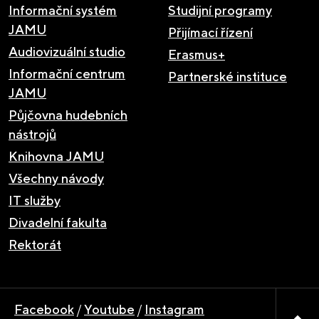
Informační systém
Studijní programy
JAMU
Přijímací řízení
Audiovizuální studio
Erasmus+
Informační centrum
Partnerské instituce
JAMU
Půjčovna hudebních
nástrojů
Knihovna JAMU
Všechny návody
IT služby
Divadelní fakulta
Rektorát
Facebook
/
Youtube
/
Instagram