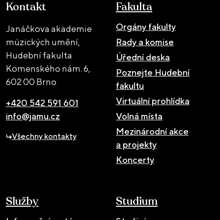
Kontakt
Fakulta
Orgány fakulty
Janáčkova akademie
múzických umění,
Rady a komise
Hudební fakulta
Úřední deska
Komenského nám. 6,
Poznejte Hudební
602 00 Brno
fakultu
Virtuální prohlídka
+420 542 591 601
info@jamu.cz
Volná místa
Mezinárodní akce
Všechny kontakty
a projekty
Koncerty
Služby
Studium