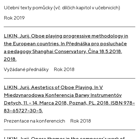
Učební texty pomůcky (vč. dílčích kapitol v učebnicích)
Rok
2019
LIKIN, Jurij. Oboe playing progressive methodology in
the European countries. In Přednáška pro posluchače
a pedagogy Shanghai Conservatory, Čína 18.5.2018.
2018.
Vyžádané přednášky
Rok
2018
LIKIN, Jurij. Aestetics of Oboe Playing. In V
Miedzynarodowa Konferencja Barwy Instrumentóv
Detych, 11. – 14. Marca 2018, Poznaň, PL. 2018. ISBN 978-
83-65727-30-5.
Prezentace na konferencích
Rok
2018
LIKIN, Jurij. Opera themes in the composer´s work of