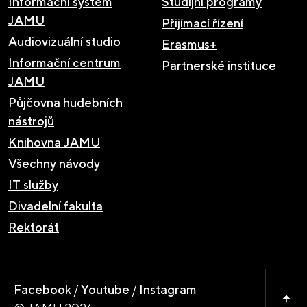
Informační systém
Studijní programy
JAMU
Přijímací řízení
Audiovizuální studio
Erasmus+
Informační centrum
Partnerské instituce
JAMU
Půjčovna hudebních
nástrojů
Knihovna JAMU
Všechny návody
IT služby
Divadelní fakulta
Rektorát
Facebook
/
Youtube
/
Instagram