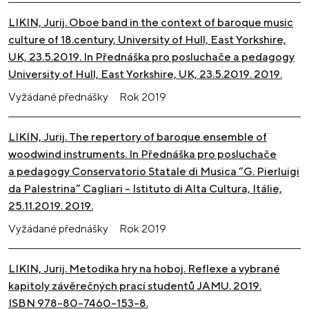
LIKIN, Jurij. Oboe band in the context of baroque music
culture of 18.century, University of Hull, East Yorkshire,
UK, 23.5.2019. In Přednáška pro posluchače a pedagogy
University of Hull, East Yorkshire, UK, 23.5.2019. 2019.
Vyžádané přednášky
Rok
2019
LIKIN, Jurij. The repertory of baroque ensemble of
woodwind instruments. In Přednáška pro posluchače
a pedagogy Conservatorio Statale di Musica “G. Pierluigi
da Palestrina” Cagliari – Istituto di Alta Cultura, Itálie,
25.11.2019. 2019.
Vyžádané přednášky
Rok
2019
LIKIN, Jurij. Metodika hry na hoboj. Reflexe a vybrané
kapitoly závěrečných prací studentů JAMU. 2019.
ISBN 978-80-7460-153-8.