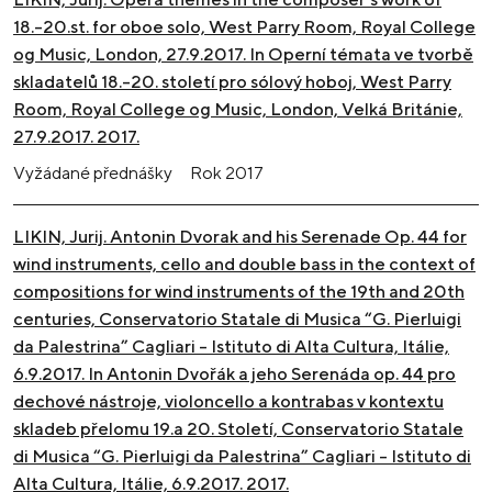
18.-20.st. for oboe solo, West Parry Room, Royal College
og Music, London, 27.9.2017. In Operní témata ve tvorbě
skladatelů 18.-20. století pro sólový hoboj, West Parry
Room, Royal College og Music, London, Velká Británie,
27.9.2017. 2017.
Vyžádané přednášky
Rok
2017
LIKIN, Jurij. Antonin Dvorak and his Serenade Op. 44 for
wind instruments, cello and double bass in the context of
compositions for wind instruments of the 19th and 20th
centuries, Conservatorio Statale di Musica “G. Pierluigi
da Palestrina” Cagliari – Istituto di Alta Cultura, Itálie,
6.9.2017. In Antonin Dvořák a jeho Serenáda op. 44 pro
dechové nástroje, violoncello a kontrabas v kontextu
skladeb přelomu 19.a 20. Století, Conservatorio Statale
di Musica “G. Pierluigi da Palestrina” Cagliari – Istituto di
Alta Cultura, Itálie, 6.9.2017. 2017.