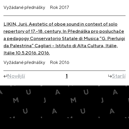
Vyžádané přednášky
Rok
2017
LIKIN, Jurij. Aestetic of oboe sound in context of solo
repertory of 17.-18. century. In Přednáška pro posluchače
a pedagogy Conservatorio Statale di Musica “G. Pierluigi
da Palestrina” Cagliari – Istituto di Alta Cultura, Itálie,
Itálie 10.5.2016. 2016.
Vyžádané přednášky
Rok
2016
Novější
1
Starší