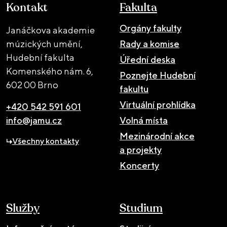
Kontakt
Fakulta
Orgány fakulty
Janáčkova akademie
múzických umění,
Rady a komise
Hudební fakulta
Úřední deska
Komenského nám. 6,
Poznejte Hudební
602 00 Brno
fakultu
Virtuální prohlídka
+420 542 591 601
info@jamu.cz
Volná místa
Mezinárodní akce
Všechny kontakty
a projekty
Koncerty
Služby
Studium