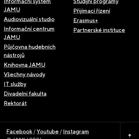
Informační systém
Studijní programy
JAMU
Přijímací řízení
Audiovizuální studio
Erasmus+
Informační centrum
Partnerské instituce
JAMU
Půjčovna hudebních
nástrojů
Knihovna JAMU
Všechny návody
IT služby
Divadelní fakulta
Rektorát
Facebook
/
Youtube
/
Instagram