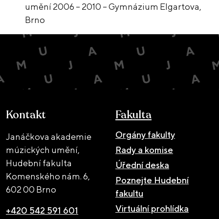
umění 2006 – 2010 – Gymnázium Elgartova,
Brno
Kontakt
Fakulta
Orgány fakulty
Janáčkova akademie
múzických umění,
Rady a komise
Hudební fakulta
Úřední deska
Komenského nám. 6,
Poznejte Hudební
602 00 Brno
fakultu
Virtuální prohlídka
+420 542 591 601