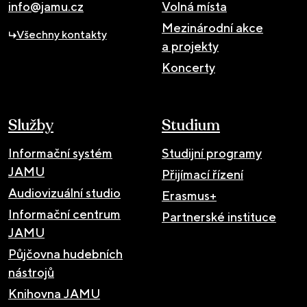
info@jamu.cz
Volná místa
Mezinárodní akce
Všechny kontakty
a projekty
Koncerty
Služby
Studium
Informační systém
Studijní programy
JAMU
Přijímací řízení
Audiovizuální studio
Erasmus+
Informační centrum
Partnerské instituce
JAMU
Půjčovna hudebních
nástrojů
Knihovna JAMU