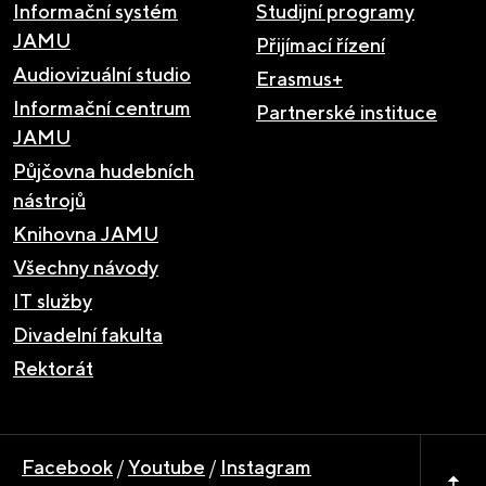
Informační systém
Studijní programy
JAMU
Přijímací řízení
Audiovizuální studio
Erasmus+
Informační centrum
Partnerské instituce
JAMU
Půjčovna hudebních
nástrojů
Knihovna JAMU
Všechny návody
IT služby
Divadelní fakulta
Rektorát
Facebook
/
Youtube
/
Instagram