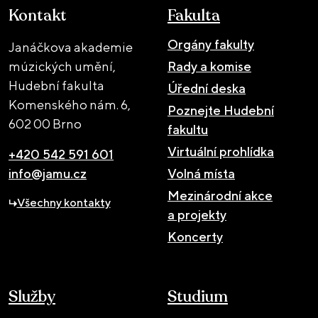
Kontakt
Fakulta
Orgány fakulty
Janáčkova akademie
múzických umění,
Rady a komise
Hudební fakulta
Úřední deska
Komenského nám. 6,
Poznejte Hudební
602 00 Brno
fakultu
Virtuální prohlídka
+420 542 591 601
info@jamu.cz
Volná místa
Mezinárodní akce
Všechny kontakty
a projekty
Koncerty
Služby
Studium