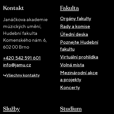
Kontakt
Fakulta
Orgány fakulty
Janáčkova akademie
múzických umění,
Rady a komise
Hudební fakulta
Úřední deska
Komenského nám. 6,
Poznejte Hudební
602 00 Brno
fakultu
Virtuální prohlídka
+420 542 591 601
info@jamu.cz
Volná místa
Mezinárodní akce
Všechny kontakty
a projekty
Koncerty
Služby
Studium