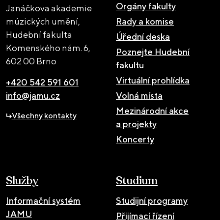
Orgány fakulty
Janáčkova akademie
múzických umění,
Rady a komise
Hudební fakulta
Úřední deska
Komenského nám. 6,
Poznejte Hudební
602 00 Brno
fakultu
Virtuální prohlídka
+420 542 591 601
info@jamu.cz
Volná místa
Mezinárodní akce
Všechny kontakty
a projekty
Koncerty
Služby
Studium
Informační systém
Studijní programy
JAMU
Přijímací řízení