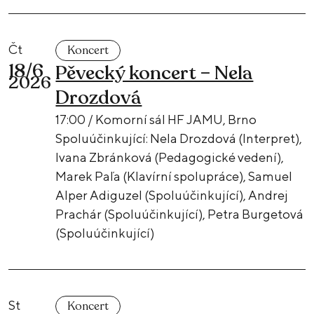
Čt
Koncert
18/6
Pěvecký koncert – Nela
2026
Drozdová
17:00 / Komorní sál HF JAMU, Brno
Spoluúčinkující: Nela Drozdová (Interpret),
Ivana Zbránková (Pedagogické vedení),
Marek Paľa (Klavírní spolupráce), Samuel
Alper Adiguzel (Spoluúčinkující), Andrej
Prachár (Spoluúčinkující), Petra Burgetová
(Spoluúčinkující)
St
Koncert