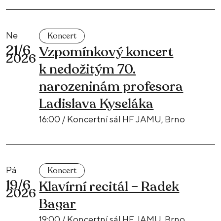
Ne
Koncert
21/6
Vzpomínkový koncert
2026
k nedožitým 70.
narozeninám profesora
Ladislava Kyseláka
16:00 / Koncertní sál HF JAMU, Brno
Pá
Koncert
19/6
Klavírní recitál – Radek
2026
Bagar
19:00 / Koncertní sál HF JAMU, Brno