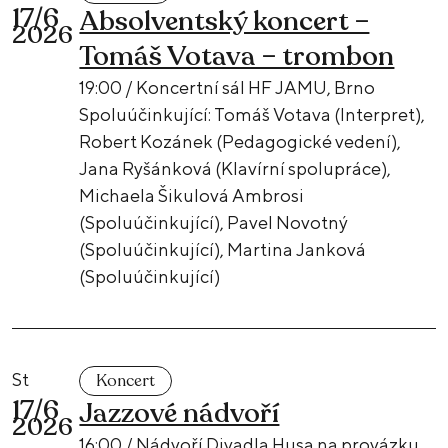
17/6
Absolventský koncert –
2026
Tomáš Votava – trombon
19:00 / Koncertní sál HF JAMU, Brno
Spoluúčinkující: Tomáš Votava (Interpret),
Robert Kozánek (Pedagogické vedení),
Jana Ryšánková (Klavírní spolupráce),
Michaela Šikulová Ambrosi
(Spoluúčinkující), Pavel Novotný
(Spoluúčinkující), Martina Janková
(Spoluúčinkující)
St
Koncert
17/6
Jazzové nádvoří
2026
16:00 / Nádvoří Divadla Husa na provázku,