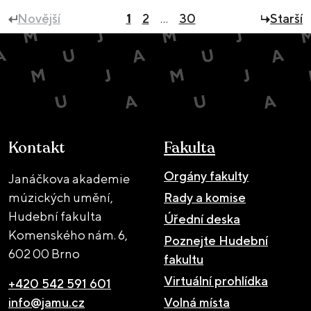
Novější
1
2
…
30
Starší
Kontakt
Fakulta
Orgány fakulty
Janáčkova akademie
múzických umění,
Rady a komise
Hudební fakulta
Úřední deska
Komenského nám. 6,
Poznejte Hudební
602 00 Brno
fakultu
Virtuální prohlídka
+420 542 591 601
info@jamu.cz
Volná místa