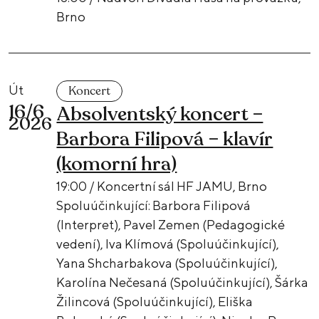
Brno
Út
Koncert
16/6
Absolventský koncert –
2026
Barbora Filipová – klavír
(komorní hra)
19:00 / Koncertní sál HF JAMU, Brno
Spoluúčinkující: Barbora Filipová
(Interpret), Pavel Zemen (Pedagogické
vedení), Iva Klímová (Spoluúčinkující),
Yana Shcharbakova (Spoluúčinkující),
Karolína Nečesaná (Spoluúčinkující), Šárka
Žilincová (Spoluúčinkující), Eliška