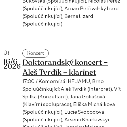
Bukovská (Spoluúčinkující), Nicolas Perez
(Spoluúčinkující), Arnau Petřivalský Izard
(Spoluúčinkující), Bernat Izard
(Spoluúčinkující)
Út
Koncert
16/6
Doktorandský koncert –
2026
Aleš Tvrdík – klarinet
17:00 / Komorní sál HF JAMU, Brno
Spoluúčinkující: Aleš Tvrdík (Interpret), Vít
Spilka (Konzultant), Jana Goliášová
(Klavírní spolupráce), Eliška Michálková
(Spoluúčinkující), Lucie Svobodová
(Spoluúčinkující), Arsenii Kharkivskyi