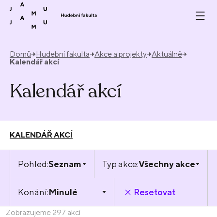
Přeskočit na obsah
Domů
Hudební fakulta
Akce a projekty
Aktuálně
Kalendář akcí
Kalendář akcí
KALENDÁŘ AKCÍ
Pohled:
Seznam
Typ akce:
Všechny akce
Konání:
Minulé
Resetovat
Zobrazujeme 297 akcí