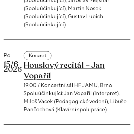
(Spoluúčinkující), Jaroslav Mejsnar
(Spoluúčinkující), Martin Nosek
(Spoluúčinkující), Gustav Lubich
(Spoluúčinkující)
Po
Koncert
15/6
Houslový recitál – Jan
2026
Vopařil
19:00 / Koncertní sál HF JAMU, Brno
Spoluúčinkující: Jan Vopařil (Interpret),
Miloš Vacek (Pedagogické vedení), Libuše
Pančochová (Klavírní spolupráce)