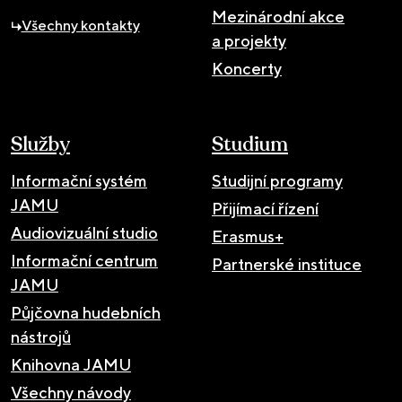
Mezinárodní akce
Všechny kontakty
a projekty
Koncerty
Služby
Studium
Informační systém
Studijní programy
JAMU
Přijímací řízení
Audiovizuální studio
Erasmus+
Informační centrum
Partnerské instituce
JAMU
Půjčovna hudebních
nástrojů
Knihovna JAMU
Všechny návody