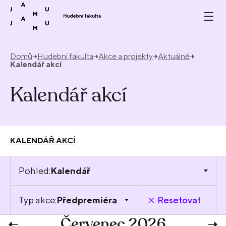
Přeskočit na obsah
Domů
Hudební fakulta
Akce a projekty
Aktuálně
Kalendář akcí
Kalendář akcí
KALENDÁŘ AKCÍ
Pohled:
Kalendář
Typ akce:
Předpremiéra
Resetovat
Červenec 2026