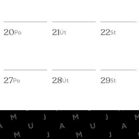
20
21
22
Po
Út
St
27
28
29
Po
Út
St