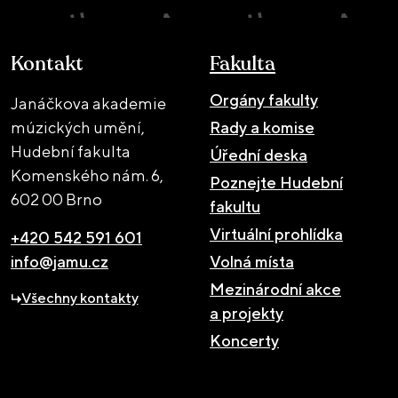
Kontakt
Fakulta
Orgány fakulty
Janáčkova akademie
múzických umění,
Rady a komise
Hudební fakulta
Úřední deska
Komenského nám. 6,
Poznejte Hudební
602 00 Brno
fakultu
Virtuální prohlídka
+420 542 591 601
info@jamu.cz
Volná místa
Mezinárodní akce
Všechny kontakty
a projekty
Koncerty