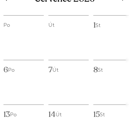
1
Po
Út
St
6
7
8
Po
Út
St
13
14
15
Po
Út
St