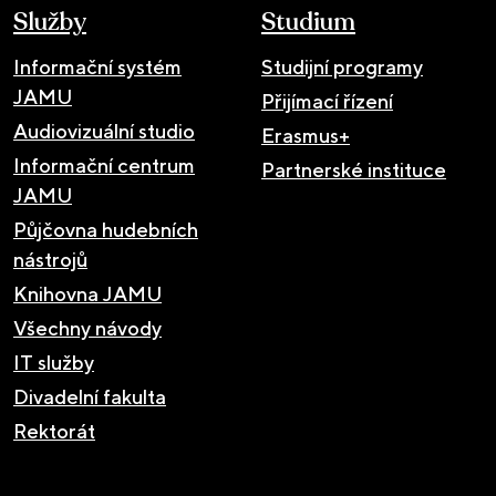
Služby
Studium
Informační systém
Studijní programy
JAMU
Přijímací řízení
Audiovizuální studio
Erasmus+
Informační centrum
Partnerské instituce
JAMU
Půjčovna hudebních
nástrojů
Knihovna JAMU
Všechny návody
IT služby
Divadelní fakulta
Rektorát