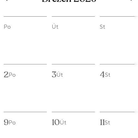
Po
Út
St
2
3
4
Po
Út
St
9
10
11
Po
Út
St