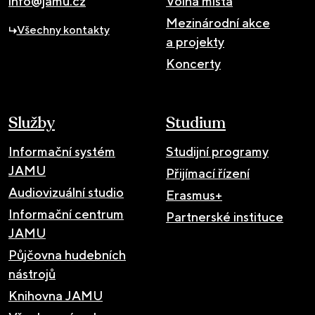
info@jamu.cz
Volná místa
Mezinárodní akce
Všechny kontakty
a projekty
Koncerty
Služby
Studium
Informační systém
Studijní programy
JAMU
Přijímací řízení
Audiovizuální studio
Erasmus+
Informační centrum
Partnerské instituce
JAMU
Půjčovna hudebních
nástrojů
Knihovna JAMU