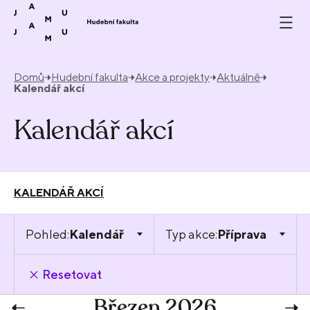
Přeskočit na obsah
Domů
Hudební fakulta
Akce a projekty
Aktuálně
Kalendář akcí
Kalendář akcí
KALENDÁŘ AKCÍ
Pohled:
Kalendář
Typ akce:
Příprava
Resetovat
Březen 2026