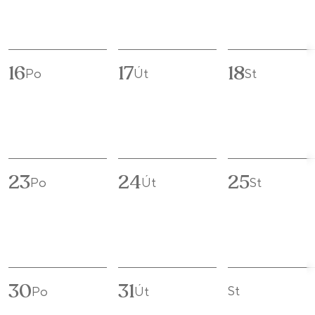
16
17
18
Po
Út
St
23
24
25
Po
Út
St
30
31
St
Po
Út