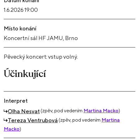
Datum konání
1.6.2026 19:00
Místo konání
Koncertní sál HF JAMU, Brno
Pěvecký koncert: vstup volný.
Účinkující
Interpret
(zpěv, pod vedením
Martina Macko
)
Olha Nesvat
(zpěv, pod vedením
Martina
Tereza Ventrubová
Macko
)