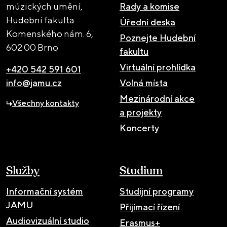
múzických umění,
Rady a komise
Hudební fakulta
Úřední deska
Komenského nám. 6,
Poznejte Hudební
602 00 Brno
fakultu
Virtuální prohlídka
+420 542 591 601
info@jamu.cz
Volná místa
Mezinárodní akce
Všechny kontakty
a projekty
Koncerty
Služby
Studium
Informační systém
Studijní programy
JAMU
Přijímací řízení
Audiovizuální studio
Erasmus+