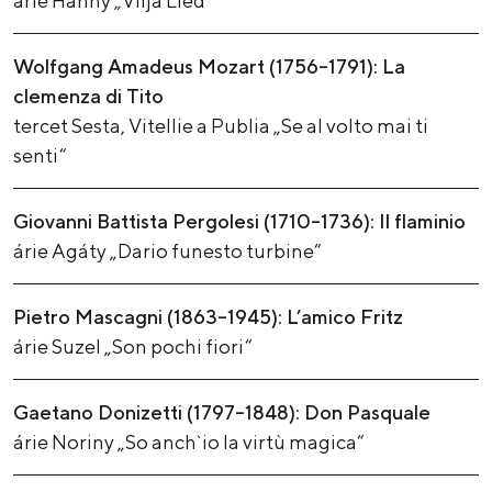
árie Hanny „Vilja Lied“
Wolfgang Amadeus Mozart (1756–1791): La
clemenza di Tito
tercet Sesta, Vitellie a Publia „Se al volto mai ti
senti“
Giovanni Battista Pergolesi (1710–1736): Il flaminio
árie Agáty „Dario funesto turbine“
Pietro Mascagni (1863–1945): L’amico Fritz
árie Suzel „Son pochi fiori“
Gaetano Donizetti (1797–1848): Don Pasquale
árie Noriny „So anch`io la virtù magica“