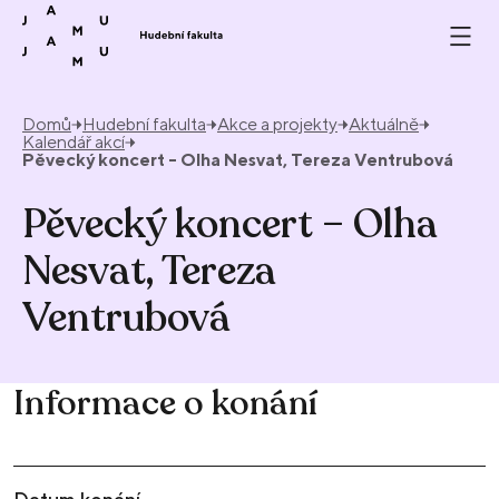
Přeskočit na obsah
Domů
Hudební fakulta
Akce a projekty
Aktuálně
Kalendář akcí
Pěvecký koncert - Olha Nesvat, Tereza Ventrubová
Pěvecký koncert – Olha
Nesvat, Tereza
Ventrubová
Informace o konání