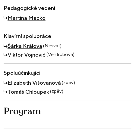
Pedagogické vedení
Martina Macko
Klavírní spolupráce
(Nesvat)
Šárka Králová
(Ventrubová)
Viktor Vojnovič
Spoluúčinkující
(zpěv)
Elizabeth Višovanová
(zpěv)
Tomáš Chloupek
Program