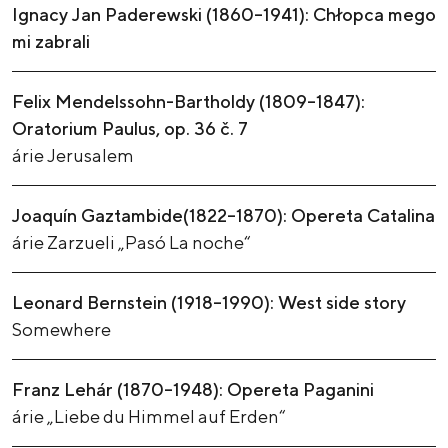
Ignacy Jan Paderewski (1860–1941): Chłopca mego
mi zabrali
Felix Mendelssohn-Bartholdy (1809–1847):
Oratorium Paulus, op. 36 č. 7
árie Jerusalem
Joaquín Gaztambide(1822–1870): Opereta Catalina
árie Zarzueli „Pasó La noche“
Leonard Bernstein (1918–1990): West side story
Somewhere
Franz Lehár (1870–1948): Opereta Paganini
árie „Liebe du Himmel auf Erden“