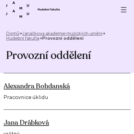
Přeskočit na obsah
Domů
Janáčkova akademie múzických umění
Hudební fakulta
Provozní oddělení
Provozní oddělení
Alexandra Bohdanská
Pracovnice úklidu
Jana Drábková
vrátný