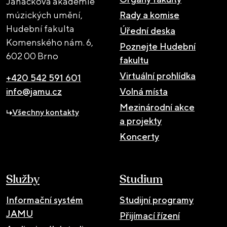
Janáčkova akademie
múzických umění,
Rady a komise
Hudební fakulta
Úřední deska
Komenského nám. 6,
Poznejte Hudební
602 00 Brno
fakultu
Virtuální prohlídka
+420 542 591 601
info@jamu.cz
Volná místa
Mezinárodní akce
Všechny kontakty
a projekty
Koncerty
Služby
Studium
Informační systém
Studijní programy
JAMU
Přijímací řízení