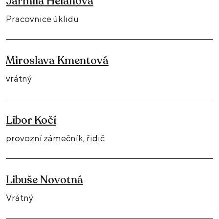
Jarmila Helánová
Pracovnice úklidu
Miroslava Kmentová
vrátný
Libor Kočí
provozní zámečník, řidič
Libuše Novotná
Vrátný