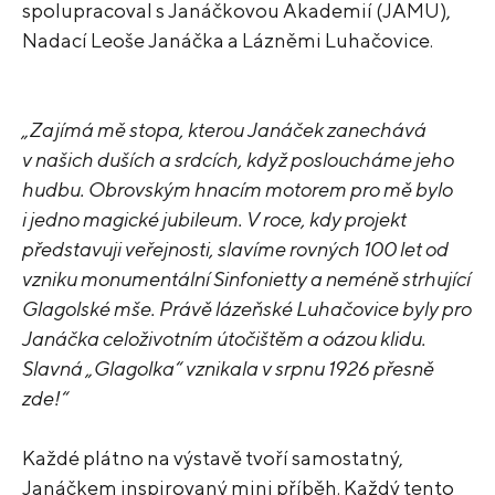
spolupracoval s Janáčkovou Akademií (JAMU),
Nadací Leoše Janáčka a Lázněmi Luhačovice.
„Zajímá mě stopa, kterou Janáček zanechává
v našich duších a srdcích, když posloucháme jeho
hudbu. Obrovským hnacím motorem pro mě bylo
i jedno magické jubileum. V roce, kdy projekt
představuji veřejnosti, slavíme rovných 100 let od
vzniku monumentální Sinfonietty a neméně strhující
Glagolské mše. Právě lázeňské Luhačovice byly pro
Janáčka celoživotním útočištěm a oázou klidu.
Slavná „Glagolka“ vznikala v srpnu 1926 přesně
zde!“
Každé plátno na výstavě tvoří samostatný,
Janáčkem inspirovaný mini příběh. Každý tento