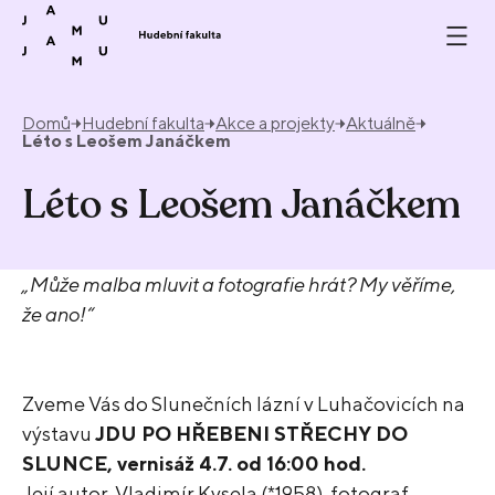
Přeskočit na obsah
Domů
Hudební fakulta
Akce a projekty
Aktuálně
Léto s Leošem Janáčkem
Léto s Leošem Janáčkem
„Může malba mluvit a fotografie hrát? My věříme,
že ano!“
Zveme Vás do Slunečních lázní v Luhačovicích na
výstavu
JDU PO HŘEBENI STŘECHY DO
SLUNCE, vernisáž 4.7. od 16:00 hod.
Její autor, Vladimír Kysela (*1958), fotograf