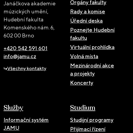
Orgány fakulty
Janáčkova akademie
múzických umění,
Rady a komise
Hudební fakulta
Úřední deska
Komenského nám. 6,
Poznejte Hudební
602 00 Brno
fakultu
Virtuální prohlídka
+420 542 591 601
info@jamu.cz
Volná místa
Mezinárodní akce
Všechny kontakty
a projekty
Koncerty
Služby
Studium
Informační systém
Studijní programy
JAMU
Přijímací řízení