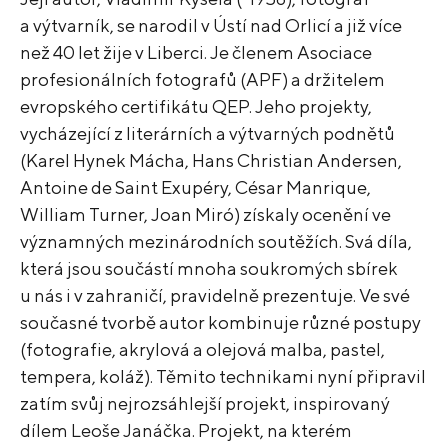
a výtvarník, se narodil v Ústí nad Orlicí a již více
než 40 let žije v Liberci. Je členem Asociace
profesionálních fotografů (APF) a držitelem
evropského certifikátu QEP. Jeho projekty,
vycházející z literárních a výtvarných podnětů
(Karel Hynek Mácha, Hans Christian Andersen,
Antoine de Saint Exupéry, César Manrique,
William Turner, Joan Miró) získaly ocenění ve
významných mezinárodních soutěžích. Svá díla,
která jsou součástí mnoha soukromých sbírek
u nás i v zahraničí, pravidelně prezentuje. Ve své
současné tvorbě autor kombinuje různé postupy
(fotografie, akrylová a olejová malba, pastel,
tempera, koláž). Těmito technikami nyní připravil
zatím svůj nejrozsáhlejší projekt, inspirovaný
dílem Leoše Janáčka. Projekt, na kterém